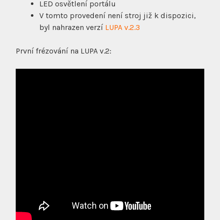
LED osvětlení portálu
V tomto provedení není stroj již k dispozici,
byl nahrazen verzí
LUPA v.2.3
První frézování na LUPA v.2: