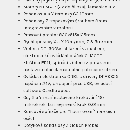
Motory NEMA17 (2x delší osa), řemenice 16z
Pohon os X a Y řemínky G2 10mm
Pohon osy Z trapézovým šroubem 8mm
integrovaným v motoru
Pracovní prostor 830x515x125mm
Rychloposuvy X a Y 10m/min, Z 3-5m/min
Vřeteno DC, 500W, chlazení vzduchem,
elektronické ovládání otáček 0-12000,
kleština ER11, spínání vřetene z programu,
nastavení otáček manuálně potenciometrem
Ovládací elektronika GRBL s drivery DRV8825,
napájení 24V, připojení přes USB, ovládací
software Candle apod.
Osy X a Y mají nastaveno krokování 16x
mikrokrok, tzn. nejmenší krok 0,01mm
Koncové spínače pro “houmování” na všech
osách
Dotyková sonda osy Z (Touch Probe)