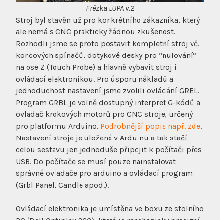
Frézka LUPA v.2
Stroj byl stavěn už pro konkrétního zákazníka, který
ale nemá s CNC prakticky žádnou zkušenost.
Rozhodli jsme se proto postavit kompletní stroj vč.
koncových spínačů, dotykové desky pro “nulování”
na ose Z (Touch Probe) a hlavně vybavit stroj i
ovládací elektronikou. Pro úsporu nákladů a
jednoduchost nastavení jsme zvolili ovládání GRBL.
Program GRBL je volně dostupný interpret G-kódů a
ovladač krokových motorů pro CNC stroje, určený
pro platformu Arduino.
Podrobnější popis např. zde
.
Nastavení stroje je uložené v Arduinu a tak stačí
celou sestavu jen jednoduše připojit k počítači přes
USB. Do počítače se musí pouze nainstalovat
správné ovladače pro arduino a ovládací program
(Grbl Panel, Candle apod.).
Ovládací elektronika je umístěna ve boxu ze stolního