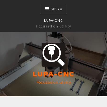
Skip
to
MENU
content
LUPA-CNC
Focused on utility
LUPA-CNC
Focused on utility