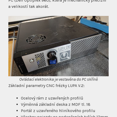
PC (Dell Optiplex 960), která je mechanicky precizní
a velikostí tak akorát.
Ovládací elektronika je vestavěna do PC skříně
Základní parametry CNC frézky LUPA V.2:
Ocelový rám z uzavřených profilů
Výměnná základní deska z MDF tl. 18
Portál z uzavřeného hliníkového profilu
Všechny pojezdy na podepřených tyčích 12mm