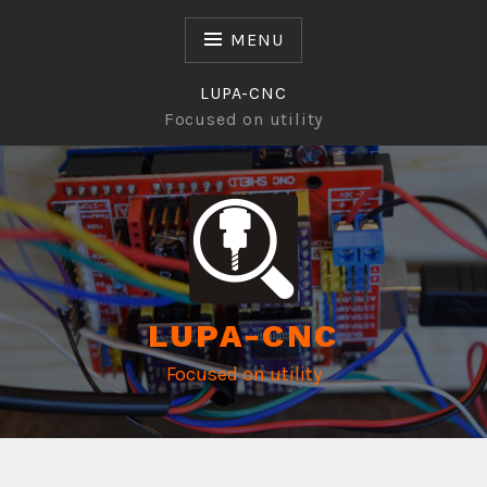
Skip
to
MENU
content
LUPA-CNC
Focused on utility
LUPA-CNC
Focused on utility