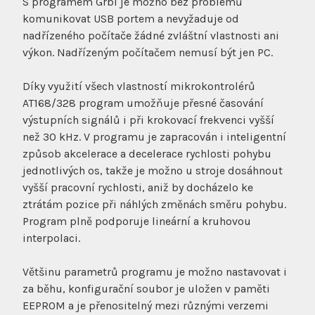
S programem Grbl je možno bez problémů
komunikovat USB portem a nevyžaduje od
nadřízeného počítače žádné zvláštní vlastnosti ani
výkon. Nadřízeným počítačem nemusí být jen PC.
Díky využití všech vlastností mikrokontrolérů
AT168/328 program umožňuje přesné časování
výstupních signálů i při krokovací frekvenci vyšší
než 30 kHz. V programu je zapracován i inteligentní
způsob akcelerace a decelerace rychlosti pohybu
jednotlivých os, takže je možno u stroje dosáhnout
vyšší pracovní rychlosti, aniž by docházelo ke
ztrátám pozice při náhlých změnách směru pohybu.
Program plně podporuje lineární a kruhovou
interpolaci.
Většinu parametrů programu je možno nastavovat i
za běhu, konfigurační soubor je uložen v paměti
EEPROM a je přenositelný mezi různými verzemi