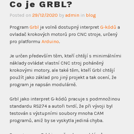
Co je GRBL?
Posted on
29/12/2020
by
admin
in
blog
Program
Grbl
je volně dostupný interpret
G-kódů
a
ovladač krokových motorů pro CNC stroje, určený
pro platformu
Arduino
.
Je určen především těm, kteří chtějí s minimálními
náklady ovládat vlastní CNC stroj poháněný
krokovými motory, ale také těm, kteří Grbl chtějí
použít jako základ pro jiný projekt a tak ocení, že
program je napsán modulárně.
Grbl jako interpret G-kódů pracuje s podmnožinou
standardu RS274 a autoři tvrdí, že při vývoji byl
testován s výstupními soubory mnoha CAM
programů, aniž by se vyskytla jediná chyba.